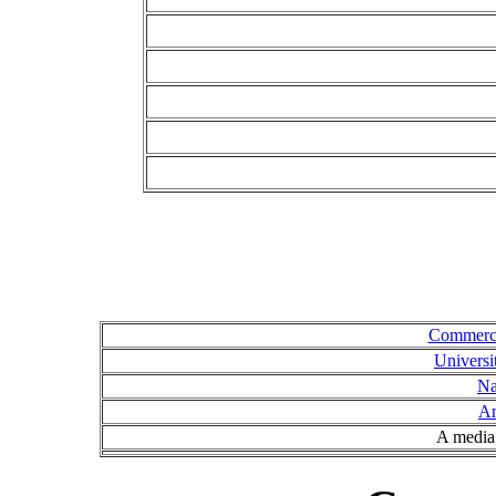
Commerci
Universi
Na
An
A media 