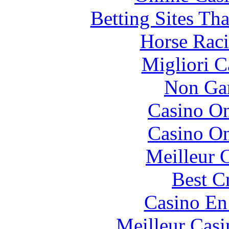
Betting Sites Th
Horse Raci
Migliori 
Non Ga
Casino O
Casino O
Meilleur 
Best C
Casino En
Meilleur Casi